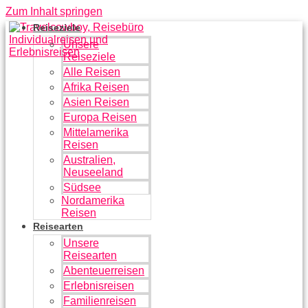
Zum Inhalt springen
Reiseziele
Unsere
Reiseziele
Alle Reisen
Afrika Reisen
Asien Reisen
Europa Reisen
Mittelamerika
Reisen
Australien,
Neuseeland
Südsee
Nordamerika
Reisen
Reisearten
Unsere
Reisearten
Abenteuerreisen
Erlebnisreisen
Familienreisen