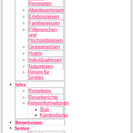
Reisearten
Abenteuerreisen
Erlebnisreisen
Familienreisen
Flitterwochen
und
Hochzeitsreisen
Gruppenreisen
Hotels
Individualreisen
Naturreisen
Reisen für
Singles
Infos
Reisetipps
Reiseberichte
Reiseinformationen
Bali
Kambodscha
Bewertungen
Service