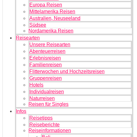
Europa Reisen
Mittelamerika Reisen
Australien, Neuseeland
Südsee
Nordamerika Reisen
Reisearten
Unsere Reisearten
Abenteuerreisen
Erlebnisreisen
Familienreisen
Flitterwochen und Hochzeitsreisen
Gruppenreisen
Hotels
Individualreisen
Naturreisen
Reisen für Singles
Infos
Reisetipps
Reiseberichte
Reiseinformationen