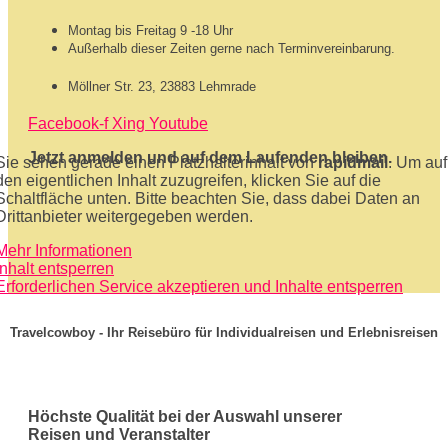
Montag bis Freitag 9 -18 Uhr
Außerhalb dieser Zeiten gerne nach Terminvereinbarung.
Möllner Str. 23, 23883 Lehmrade
Facebook-f
Xing
Youtube
Jetzt anmelden und auf dem Laufenden bleiben.
Sie sehen gerade einen Platzhalterinhalt von
rapidmail
. Um auf
den eigentlichen Inhalt zuzugreifen, klicken Sie auf die
Schaltfläche unten. Bitte beachten Sie, dass dabei Daten an
Drittanbieter weitergegeben werden.
Mehr Informationen
Inhalt entsperren
Erforderlichen Service akzeptieren und Inhalte entsperren
Travelcowboy - Ihr Reisebüro für Individualreisen und Erlebnisreisen
Höchste Qualität bei der Auswahl unserer
Reisen und Veranstalter