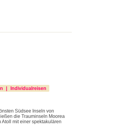
en
Individualreisen
hönsten Südsee Inseln von
nießen die Trauminseln Moorea
toll mit einer spektakulären