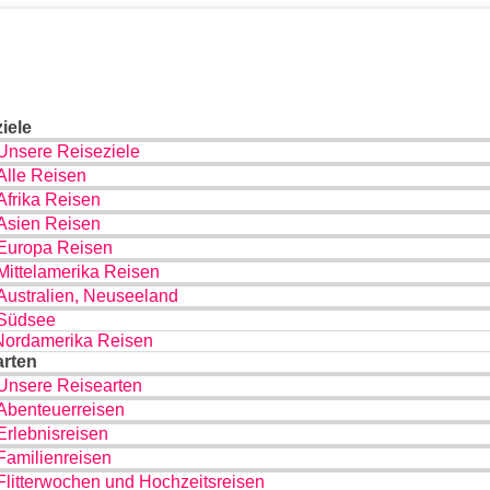
iele
Unsere Reiseziele
Alle Reisen
Afrika Reisen
Asien Reisen
Europa Reisen
Mittelamerika Reisen
Australien, Neuseeland
Südsee
Nordamerika Reisen
arten
Unsere Reisearten
Abenteuerreisen
Erlebnisreisen
Familienreisen
Flitterwochen und Hochzeitsreisen