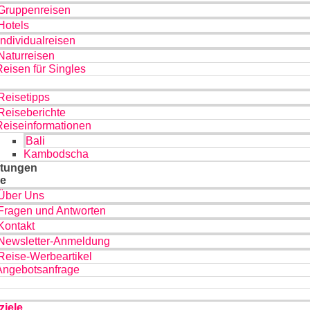
Gruppenreisen
Hotels
Individualreisen
Naturreisen
Reisen für Singles
Reisetipps
Reiseberichte
Reiseinformationen
Bali
Kambodscha
tungen
ce
Über Uns
Fragen und Antworten
Kontakt
Newsletter-Anmeldung
Reise-Werbeartikel
Angebotsanfrage
ziele