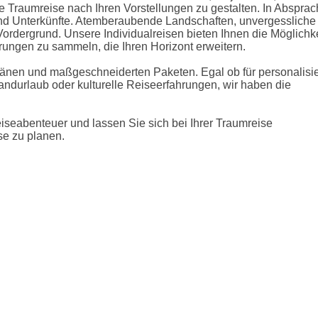
che Traumreise nach Ihren Vorstellungen zu gestalten. In Abspra
 und Unterkünfte. Atemberaubende Landschaften, unvergessliche
rdergrund. Unsere Individualreisen bieten Ihnen die Möglichke
hrungen zu sammeln, die Ihren Horizont erweitern.
plänen und maßgeschneiderten Paketen. Egal ob für personalisie
ndurlaub oder kulturelle Reiseerfahrungen, wir haben die
iseabenteuer und lassen Sie sich bei Ihrer Traumreise
se zu planen.