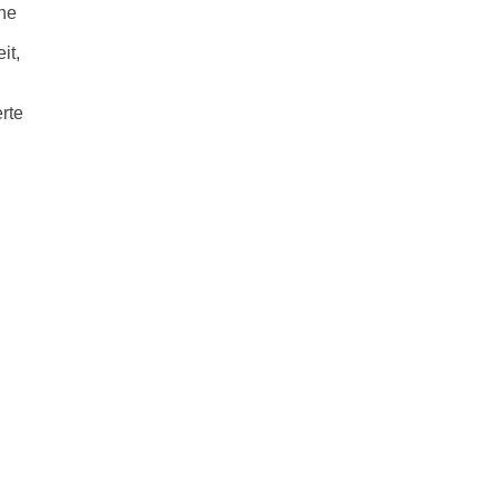
che
it,
rte