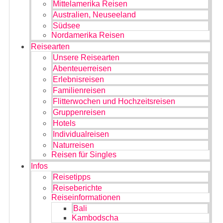
Mittelamerika Reisen
Australien, Neuseeland
Südsee
Nordamerika Reisen
Reisearten
Unsere Reisearten
Abenteuerreisen
Erlebnisreisen
Familienreisen
Flitterwochen und Hochzeitsreisen
Gruppenreisen
Hotels
Individualreisen
Naturreisen
Reisen für Singles
Infos
Reisetipps
Reiseberichte
Reiseinformationen
Bali
Kambodscha