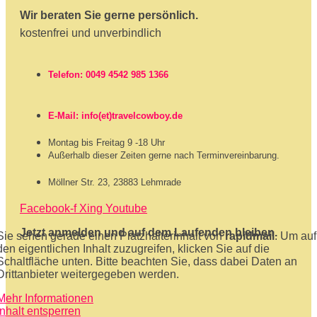
Wir beraten Sie gerne persönlich.
kostenfrei und unverbindlich
Telefon: 0049 4542 985 1366
E-Mail: info(et)travelcowboy.de
Montag bis Freitag 9 -18 Uhr
Außerhalb dieser Zeiten gerne nach Terminvereinbarung.
Möllner Str. 23, 23883 Lehmrade
Facebook-f
Xing
Youtube
Jetzt anmelden und auf dem Laufenden bleiben.
Sie sehen gerade einen Platzhalterinhalt von
rapidmail
. Um auf
den eigentlichen Inhalt zuzugreifen, klicken Sie auf die
Schaltfläche unten. Bitte beachten Sie, dass dabei Daten an
Drittanbieter weitergegeben werden.
Mehr Informationen
Inhalt entsperren