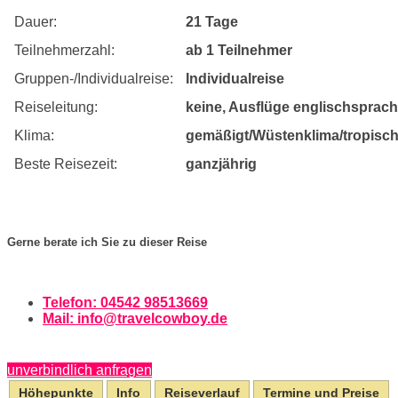
Dauer:
21 Tage
Teilnehmerzahl:
ab 1 Teilnehmer
Gruppen-/Individualreise:
Individualreise
Reiseleitung:
keine, Ausflüge englischsprach
Klima:
gemäßigt/Wüstenklima/tropisch
Beste Reisezeit:
ganzjährig
Gerne berate ich Sie zu dieser Reise
Telefon: 04542 98513669
Mail:
info@travelcowboy.de
unverbindlich anfragen
Höhepunkte
Info
Reiseverlauf
Termine und Preise