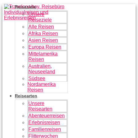
Zum
Reiseziele
Inhalt
Unsere
springen
Reiseziele
Alle Reisen
Afrika Reisen
Asien Reisen
Europa Reisen
Mittelamerika
Reisen
Australien,
Neuseeland
Südsee
Nordamerika
Reisen
Reisearten
Unsere
Reisearten
Abenteuerreisen
Erlebnisreisen
Familienreisen
Flitterwochen