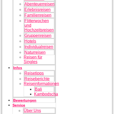
Abenteuerreisen
Erlebnisreisen
Familienreisen
Flitterwochen
und
Hochzeitsreisen
Gruppenreisen
Hotels
Individualreisen
Naturreisen
Reisen für
Singles
Infos
Reisetipps
Reiseberichte
Reiseinformationen
Bali
Kambodscha
Bewertungen
Service
Über Uns