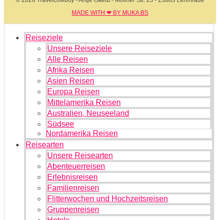
© 2026 Travelcowboy - Antje Gaedt - Möllner Str. 23 - 23883 Lehmrade
MADE WITH ❤ BY MUKA BS​
Reiseziele
Unsere Reiseziele
Alle Reisen
Afrika Reisen
Asien Reisen
Europa Reisen
Mittelamerika Reisen
Australien, Neuseeland
Südsee
Nordamerika Reisen
Reisearten
Unsere Reisearten
Abenteuerreisen
Erlebnisreisen
Familienreisen
Flitterwochen und Hochzeitsreisen
Gruppenreisen