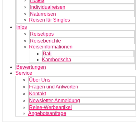
Hotels
Individualreisen
Naturreisen
Reisen für Singles
Infos
Reisetipps
Reiseberichte
Reiseinformationen
Bali
Kambodscha
Bewertungen
Service
Über Uns
Fragen und Antworten
Kontakt
Newsletter-Anmeldung
Reise-Werbeartikel
Angebotsanfrage