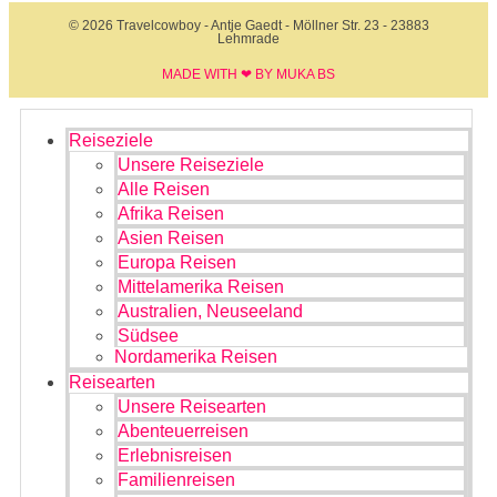
© 2026 Travelcowboy - Antje Gaedt - Möllner Str. 23 - 23883
Lehmrade
MADE WITH ❤ BY MUKA BS​
Reiseziele
Unsere Reiseziele
Alle Reisen
Afrika Reisen
Asien Reisen
Europa Reisen
Mittelamerika Reisen
Australien, Neuseeland
Südsee
Nordamerika Reisen
Reisearten
Unsere Reisearten
Abenteuerreisen
Erlebnisreisen
Familienreisen