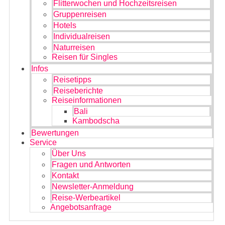
Flitterwochen und Hochzeitsreisen
Gruppenreisen
Hotels
Individualreisen
Naturreisen
Reisen für Singles
Infos
Reisetipps
Reiseberichte
Reiseinformationen
Bali
Kambodscha
Bewertungen
Service
Über Uns
Fragen und Antworten
Kontakt
Newsletter-Anmeldung
Reise-Werbeartikel
Angebotsanfrage