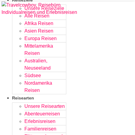
Reiseziele
Zum
Unsere Reiseziele
Inhalt
Alle Reisen
springen
Afrika Reisen
Asien Reisen
Europa Reisen
Mittelamerika
Reisen
Australien,
Neuseeland
Südsee
Nordamerika
Reisen
Reisearten
Unsere Reisearten
Abenteuerreisen
Erlebnisreisen
Familienreisen