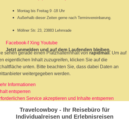
Montag bis Freitag 9 -18 Uhr
Außerhalb dieser Zeiten gerne nach Terminvereinbarung.
Möllner Str. 23, 23883 Lehmrade
Facebook-f
Xing
Youtube
Jetzt anmelden und auf dem Laufenden bleiben.
ie sehen gerade einen Platzhalterinhalt von
rapidmail
. Um auf
en eigentlichen Inhalt zuzugreifen, klicken Sie auf die
chaltfläche unten. Bitte beachten Sie, dass dabei Daten an
rittanbieter weitergegeben werden.
ehr Informationen
nhalt entsperren
rforderlichen Service akzeptieren und Inhalte entsperren
Travelcowboy - Ihr Reisebüro für
Individualreisen und Erlebnisreisen