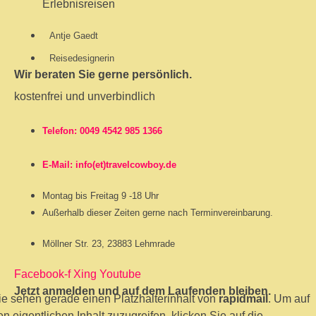
Antje Gaedt
Reisedesignerin
Wir beraten Sie gerne persönlich.
kostenfrei und unverbindlich
Telefon: 0049 4542 985 1366
E-Mail: info(et)travelcowboy.de
Montag bis Freitag 9 -18 Uhr
Außerhalb dieser Zeiten gerne nach Terminvereinbarung.
Möllner Str. 23, 23883 Lehmrade
Facebook-f
Xing
Youtube
Jetzt anmelden und auf dem Laufenden bleiben.
ie sehen gerade einen Platzhalterinhalt von
rapidmail
. Um auf
en eigentlichen Inhalt zuzugreifen, klicken Sie auf die