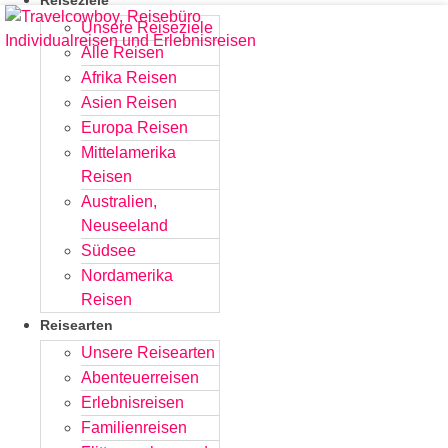
Reiseziele
Zum
Unsere Reiseziele
Inhalt
Alle Reisen
springen
Afrika Reisen
Asien Reisen
Europa Reisen
Mittelamerika
Reisen
Australien,
Neuseeland
Südsee
Nordamerika
Reisen
Reisearten
Unsere Reisearten
Abenteuerreisen
Erlebnisreisen
Familienreisen