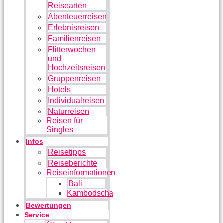
Reisearten
Abenteuerreisen
Erlebnisreisen
Familienreisen
Flitterwochen
und
Hochzeitsreisen
Gruppenreisen
Hotels
Individualreisen
Naturreisen
Reisen für
Singles
Infos
Reisetipps
Reiseberichte
Reiseinformationen
Bali
Kambodscha
Bewertungen
Service