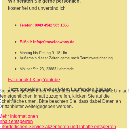
Wir beraten Sie gerne persönlich.
kostenfrei und unverbindlich
Telefon: 0049 4542 985 1366
E-Mail: info(et)travelcowboy.de
Montag bis Freitag 9 -18 Uhr
Außerhalb dieser Zeiten gerne nach Terminvereinbarung.
Möllner Str. 23, 23883 Lehmrade
Facebook-f
Xing
Youtube
Jetzt anmelden und auf dem Laufenden bleiben.
Sie sehen gerade einen Platzhalterinhalt von
rapidmail
. Um auf
den eigentlichen Inhalt zuzugreifen, klicken Sie auf die
Schaltfläche unten. Bitte beachten Sie, dass dabei Daten an
Drittanbieter weitergegeben werden.
Mehr Informationen
Inhalt entsperren
Erforderlichen Service akzeptieren und Inhalte entsperren