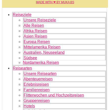
MADE WITH ❤ BY MUKA BS​
Reiseziele
Unsere Reiseziele
Alle Reisen
Afrika Reisen
Asien Reisen
Europa Reisen
Mittelamerika Reisen
Australien, Neuseeland
Südsee
Nordamerika Reisen
Reisearten
Unsere Reisearten
Abenteuerreisen
Erlebnisreisen
Familienreisen
Flitterwochen und Hochzeitsreisen
Gruppenreisen
Hotels