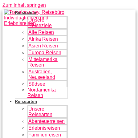
Zum Inhalt springen
Reiseziele
Unsere
Reiseziele
Alle Reisen
Afrika Reisen
Asien Reisen
Europa Reisen
Mittelamerika
Reisen
Australien,
Neuseeland
Südsee
Nordamerika
Reisen
Reisearten
Unsere
Reisearten
Abenteuerreisen
Erlebnisreisen
Familienreisen