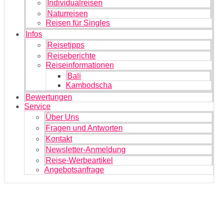
Individualreisen
Naturreisen
Reisen für Singles
Infos
Reisetipps
Reiseberichte
Reiseinformationen
Bali
Kambodscha
Bewertungen
Service
Über Uns
Fragen und Antworten
Kontakt
Newsletter-Anmeldung
Reise-Werbeartikel
Angebotsanfrage