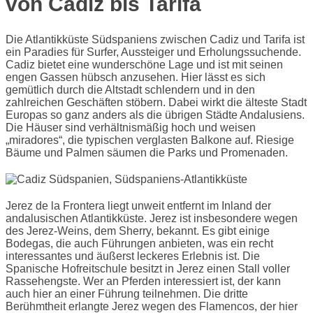
von Cadiz bis Tarifa
Die Atlantikküste Südspaniens zwischen Cadiz und Tarifa ist
ein Paradies für Surfer, Aussteiger und Erholungssuchende.
Cadiz bietet eine wunderschöne Lage und ist mit seinen
engen Gassen hübsch anzusehen. Hier lässt es sich
gemütlich durch die Altstadt schlendern und in den
zahlreichen Geschäften stöbern. Dabei wirkt die älteste Stadt
Europas so ganz anders als die übrigen Städte Andalusiens.
Die Häuser sind verhältnismäßig hoch und weisen
„miradores“, die typischen verglasten Balkone auf. Riesige
Bäume und Palmen säumen die Parks und Promenaden.
Jerez de la Frontera liegt unweit entfernt im Inland der
andalusischen Atlantikküste. Jerez ist insbesondere wegen
des Jerez-Weins, dem Sherry, bekannt. Es gibt einige
Bodegas, die auch Führungen anbieten, was ein recht
interessantes und äußerst leckeres Erlebnis ist. Die
Spanische Hofreitschule besitzt in Jerez einen Stall voller
Rassehengste. Wer an Pferden interessiert ist, der kann
auch hier an einer Führung teilnehmen. Die dritte
Berühmtheit erlangte Jerez wegen des Flamencos, der hier