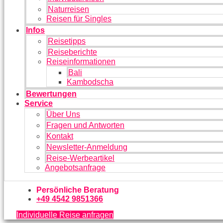
Naturreisen
Reisen für Singles
Infos
Reisetipps
Reiseberichte
Reiseinformationen
Bali
Kambodscha
Bewertungen
Service
Über Uns
Fragen und Antworten
Kontakt
Newsletter-Anmeldung
Reise-Werbeartikel
Angebotsanfrage
Persönliche Beratung
+49 4542 9851366
Individuelle Reise anfragen