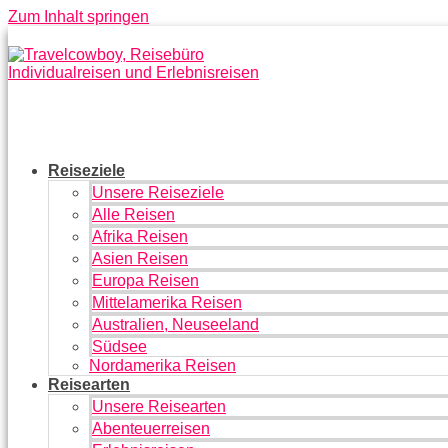
Zum Inhalt springen
Reiseziele
Unsere Reiseziele
Alle Reisen
Afrika Reisen
Asien Reisen
Europa Reisen
Mittelamerika Reisen
Australien, Neuseeland
Südsee
Nordamerika Reisen
Reisearten
Unsere Reisearten
Abenteuerreisen