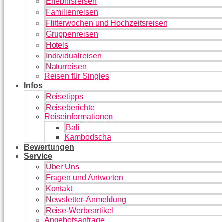
Erlebnisreisen
Familienreisen
Flitterwochen und Hochzeitsreisen
Gruppenreisen
Hotels
Individualreisen
Naturreisen
Reisen für Singles
Infos
Reisetipps
Reiseberichte
Reiseinformationen
Bali
Kambodscha
Bewertungen
Service
Über Uns
Fragen und Antworten
Kontakt
Newsletter-Anmeldung
Reise-Werbeartikel
Angebotsanfrage