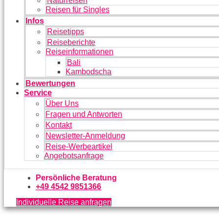
Naturreisen
Reisen für Singles
Infos
Reisetipps
Reiseberichte
Reiseinformationen
Bali
Kambodscha
Bewertungen
Service
Über Uns
Fragen und Antworten
Kontakt
Newsletter-Anmeldung
Reise-Werbeartikel
Angebotsanfrage
Persönliche Beratung
+49 4542 9851366
Individuelle Reise anfragen