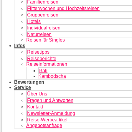
Familienreisen
Flitterwochen und Hochzeitsreisen
Gruppenreisen
Hotels
Individualreisen
Naturreisen
Reisen für Singles
Infos
Reisetipps
Reiseberichte
Reiseinformationen
Bali
Kambodscha
Bewertungen
Service
Über Uns
Fragen und Antworten
Kontakt
Newsletter-Anmeldung
Reise-Werbeartikel
Angebotsanfrage