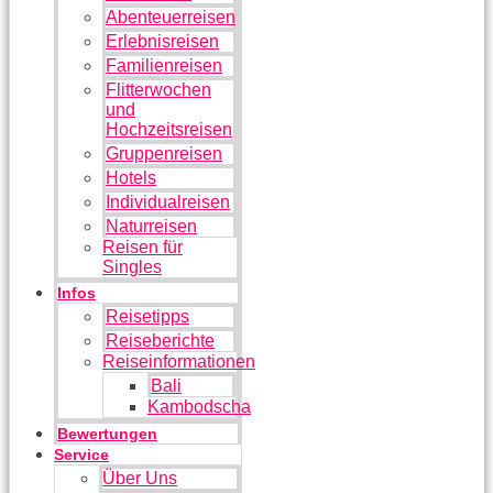
Abenteuerreisen
Erlebnisreisen
Familienreisen
Flitterwochen
und
Hochzeitsreisen
Gruppenreisen
Hotels
Individualreisen
Naturreisen
Reisen für
Singles
Infos
Reisetipps
Reiseberichte
Reiseinformationen
Bali
Kambodscha
Bewertungen
Service
Über Uns