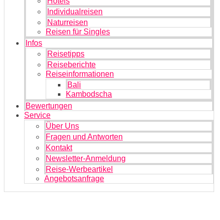
Hotels
Individualreisen
Naturreisen
Reisen für Singles
Infos
Reisetipps
Reiseberichte
Reiseinformationen
Bali
Kambodscha
Bewertungen
Service
Über Uns
Fragen und Antworten
Kontakt
Newsletter-Anmeldung
Reise-Werbeartikel
Angebotsanfrage