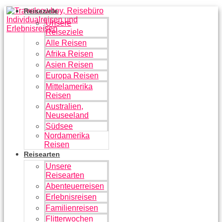
Zum
Reiseziele
Inhalt
Unsere
springen
Reiseziele
Alle Reisen
Afrika Reisen
Asien Reisen
Europa Reisen
Mittelamerika
Reisen
Australien,
Neuseeland
Südsee
Nordamerika
Reisen
Reisearten
Unsere
Reisearten
Abenteuerreisen
Erlebnisreisen
Familienreisen
Flitterwochen