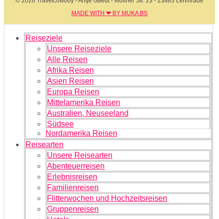
© 2026 Travelcowboy - Antje Gaedt - Möllner Str. 23 - 23883 Lehmrade
MADE WITH ❤ BY MUKA BS​
Reiseziele
Unsere Reiseziele
Alle Reisen
Afrika Reisen
Asien Reisen
Europa Reisen
Mittelamerika Reisen
Australien, Neuseeland
Südsee
Nordamerika Reisen
Reisearten
Unsere Reisearten
Abenteuerreisen
Erlebnisreisen
Familienreisen
Flitterwochen und Hochzeitsreisen
Gruppenreisen