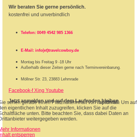
Wir beraten Sie gerne persönlich.
kostenfrei und unverbindlich
Telefon: 0049 4542 985 1366
E-Mail: info(et)travelcowboy.de
Montag bis Freitag 9 -18 Uhr
Außerhalb dieser Zeiten gerne nach Terminvereinbarung.
Möllner Str. 23, 23883 Lehmrade
Facebook-f
Xing
Youtube
Jetzt anmelden und auf dem Laufenden bleiben.
Sie sehen gerade einen Platzhalterinhalt von
rapidmail
. Um auf
den eigentlichen Inhalt zuzugreifen, klicken Sie auf die
Schaltfläche unten. Bitte beachten Sie, dass dabei Daten an
Drittanbieter weitergegeben werden.
Mehr Informationen
Inhalt entsperren