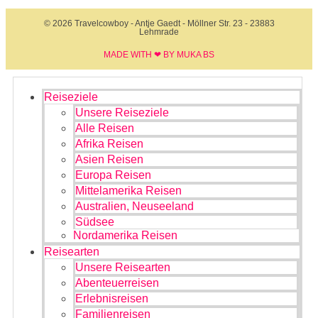
© 2026 Travelcowboy - Antje Gaedt - Möllner Str. 23 - 23883
Lehmrade
MADE WITH ❤ BY MUKA BS​
Reiseziele
Unsere Reiseziele
Alle Reisen
Afrika Reisen
Asien Reisen
Europa Reisen
Mittelamerika Reisen
Australien, Neuseeland
Südsee
Nordamerika Reisen
Reisearten
Unsere Reisearten
Abenteuerreisen
Erlebnisreisen
Familienreisen