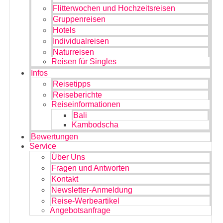
Flitterwochen und Hochzeitsreisen
Gruppenreisen
Hotels
Individualreisen
Naturreisen
Reisen für Singles
Infos
Reisetipps
Reiseberichte
Reiseinformationen
Bali
Kambodscha
Bewertungen
Service
Über Uns
Fragen und Antworten
Kontakt
Newsletter-Anmeldung
Reise-Werbeartikel
Angebotsanfrage